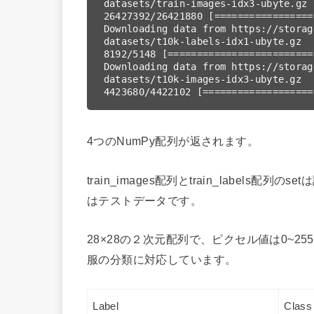
datasets/train-images-idx3-ubyte.gz

26427392/26421880 [=================
Downloading data from https://storag
datasets/t10k-labels-idx1-ubyte.gz

8192/5148 [=========================
Downloading data from https://storag
datasets/t10k-images-idx3-ubyte.gz

4423680/4422102 [===================
4つのNumPy配列が返されます。
train_images配列とtrain_labels配列のse
はテストデータです。
28×28の２次元配列で、ピクセル値は0~255で
服の分類に対応しています。
Label
Class