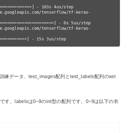
=============] - 103s 4us/step

e.googleapis.com/tensorflow/tf-keras-
======================] - 0s 5us/step

e.googleapis.com/tensorflow/tf-keras-
===========] - 15s 3us/step
tは訓練データ、test_images配列とtest_labels配列のset
す。labelsは0~9のint型の配列です。0~9は以下の衣