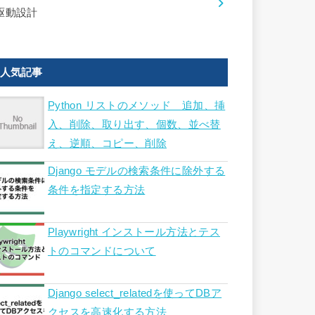
駆動設計
人気記事
Python リストのメソッド 追加、挿
入、削除、取り出す、個数、並べ替
え、逆順、コピー、削除
Django モデルの検索条件に除外する
条件を指定する方法
Playwright インストール方法とテス
トのコマンドについて
Django select_relatedを使ってDBア
クセスを高速化する方法