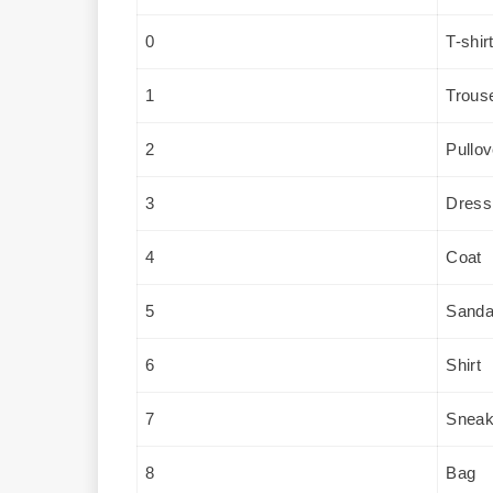
0
T-shir
1
Trous
2
Pullov
3
Dress
4
Coat
5
Sanda
6
Shirt
7
Sneak
8
Bag