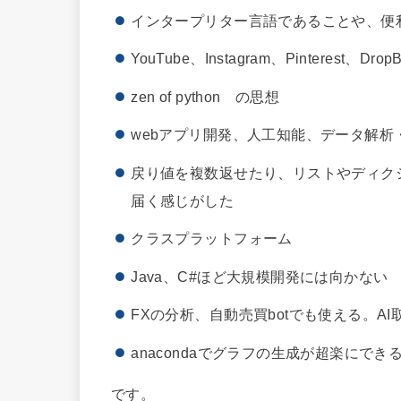
インタープリター言語であることや、便
YouTube、Instagram、Pinteres
zen of python の思想
webアプリ開発、人工知能、データ解析
戻り値を複数返せたり、リストやディク
届く感じがした
クラスプラットフォーム
Java、C#ほど大規模開発には向かない
FXの分析、自動売買botでも使える。A
anacondaでグラフの生成が超楽にでき
です。