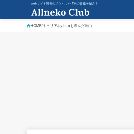
webサイト開発のノウハウやIT系の書籍を紹介！
Allneko Club
HOME
キャリア
pythonを選んだ理由