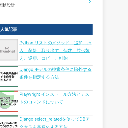
駆動設計
人気記事
Python リストのメソッド 追加、挿
入、削除、取り出す、個数、並べ替
え、逆順、コピー、削除
Django モデルの検索条件に除外する
条件を指定する方法
Playwright インストール方法とテス
トのコマンドについて
Django select_relatedを使ってDBア
クセスを高速化する方法