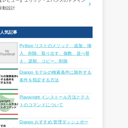
【レビュー】エリック・エバンスのドメイン
駆動設計
人気記事
Python リストのメソッド 追加、挿
入、削除、取り出す、個数、並べ替
え、逆順、コピー、削除
Django モデルの検索条件に除外する
条件を指定する方法
Playwright インストール方法とテス
トのコマンドについて
Django おすすめ 管理ダッシュボー