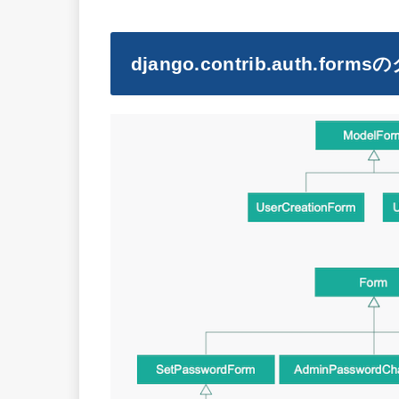
django.contrib.auth.forms
の