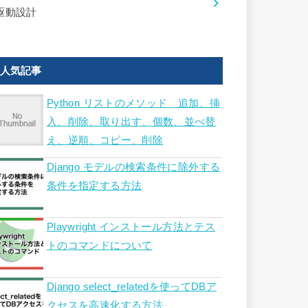
駆動設計
人気記事
Python リストのメソッド 追加、挿
入、削除、取り出す、個数、並べ替
え、逆順、コピー、削除
Django モデルの検索条件に除外する
条件を指定する方法
Playwright インストール方法とテス
トのコマンドについて
Django select_relatedを使ってDBア
クセスを高速化する方法