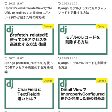
2023.11.07
2023.11.07
UpdateViewやCreateViewで”No
Django モデルクラスにカスタムメ
URL to redirect to. Either …”と
ソッドを定義する方法
いう例外が起きた時の対処法
Django
Django
2023.11.07
2023.11.07
Django prefetch_related()を使っ
Django モデルのレコードを削除す
てDBアクセスを高速化する方法 後
る方法
編
Django
Django