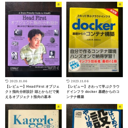
本
本
2023.11.06
2023.11.06
【レビュー】Head First オブジェ
【レビュー】さわって学ぶクラウ
クト指向分析設計 頭とからだで覚
ドインフラ docker 基礎からのコ
えるオブジェクト指向の基本
ンテナ構築
本
本