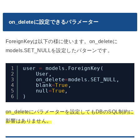
on_delete
に設定できるパラメーター
ForeignKeyは以下の様に使います。on_deleteに
models.SET_NULLを設定したパターンです。
1
user 
=
models.ForeignKey(
2
User,
3
on_delete
=
models.SET_NULL,
4
blank
=
True
,
5
null
=
True
,
6
)
on_deleteにパラメーターを設定してもDBのSQL制約に
影響はありません。