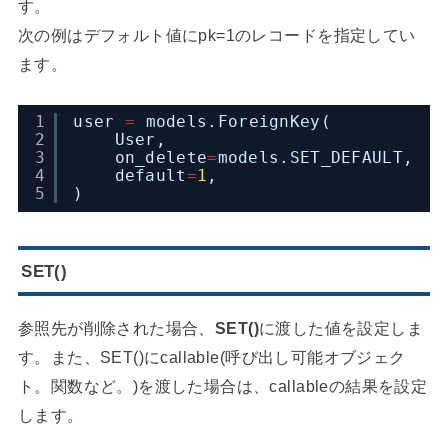
す。
次の例はデフォルト値にpk=1のレコードを指定してい
ます。
1
user 
=
models.ForeignKey(
2
User,
3
on_delete
=
models.SET_DEFAULT,
4
default
=
1
,
5
)
SET()
参照先が削除された場合、
SET()
に渡した値を設定しま
す。また、SET()にcallable(呼び出し可能オブジェク
ト。関数など。)を渡した場合は、callableの結果を設定
します。